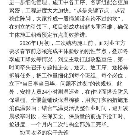
进一步细化管理，施工中各工序、各班组配合更加
紧密，工程进度大大加快。“越是关键节点，越要
稳住阵脚，大家拧成一股绳就没有跨不过的坎”，
在刘立的引领下，项目部成功破解多重困难，确保
主体施工朝着预定节点高效推进。
2026年1月初，二次结构施工前，面对业主方
要求春节前必须完成主体验收的刚性节点，叠加冬
季施工降效等情况，刘立主动扛起攻坚重任，第一
时间牵头召开专题推进会，逐天、逐工序、逐楼栋
拆解任务，把工作量细化到每个班组、每个岗位，
立下“当日事当日毕、问题不过夜”的铁规矩。此
外，安排人员24小时测温巡查，在作业面搭设防风
保温棚、全覆盖铺设保温棉被，用实打实的措施抵
消低温影响；结合气温灵活调整作业时间，避开凌
晨极寒时段，在保安全、保质量的前提下抢工时、
抢进度，一个月内二次结构全部施工完毕。
协同攻坚的实干先锋