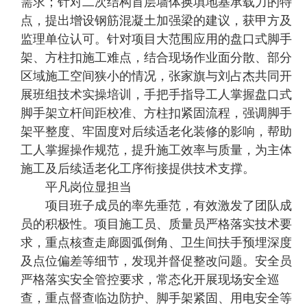
需求；针对二次结构首层墙体换填地基承载力的特
点，提出增设钢筋混凝土加强梁的建议，获甲方及
监理单位认可。针对项目大范围应用的盘口式脚手
架、方柱扣施工难点，结合现场作业面分散、部分
区域施工空间狭小的情况，张家旗与刘占杰共同开
展班组技术实操培训，手把手指导工人掌握盘口式
脚手架立杆间距校准、方柱扣紧固流程，强调脚手
架平整度、牢固度对后续适老化装修的影响，帮助
工人掌握操作规范，提升施工效率与质量，为主体
施工及后续适老化工序衔接提供技术支撑。
平凡岗位显担当
项目班子成员的率先垂范，有效激发了团队成
员的积极性。项目施工员、质量员严格落实技术要
求，重点核查走廊圆弧倒角、卫生间扶手预埋深度
及点位偏差等细节，发现并督促整改问题。安全员
严格落实安全管控要求，常态化开展现场安全巡
查，重点督查临边防护、脚手架紧固、用电安全等