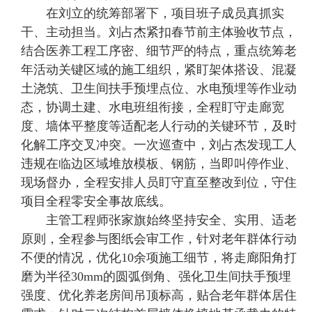
在刘立的统筹部署下，项目班子成员真抓实
干、主动担当。刘占杰紧扣春节前主体验收节点，
结合医养工程工序密、细节严的特点，重点统筹老
年活动关键区域的施工组织，紧盯架体搭设、混凝
土浇筑、卫生间扶手预埋点位、水电预埋等作业动
态，协调土建、水电班组衔接，全程盯守走廊宽
度、墙体平整度等适配老人行动的关键环节，及时
化解工序交叉冲突。一次巡查中，刘占杰发现工人
违规在临边区域堆放模板、钢筋，当即叫停作业、
现场督办，全程安排人员盯守直至整改到位，守住
项目全程零安全事故底线。
主管工程师张家旗始终坚持安全、实用、适老
原则，全程参与图纸会审工作，针对老年群体行动
不便的情况，优化10余项施工细节，将走廊阳角打
磨为半径30mm的圆弧倒角、强化卫生间扶手预埋
强度、优化养老房间吊顶标高，贴合老年群体居住