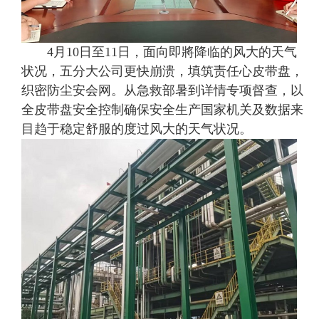
4月10日至11日，面向即將降临的风大的天气
状况，五分大公司更快崩溃，填筑责任心皮带盘，
织密防尘安会网。从急救部暑到详情专项督查，以
全皮带盘安全控制确保安全生产国家机关及数据来
目趋于稳定舒服的度过风大的天气状况。