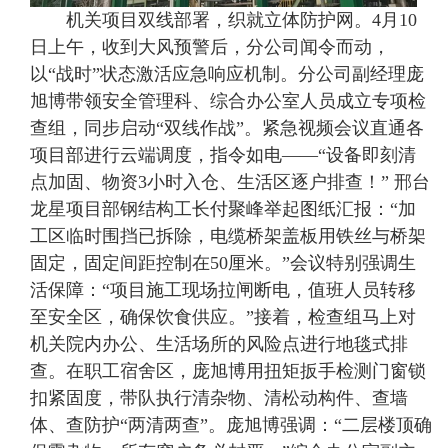
机关项目双线部署，织就立体防护网。4月10
日上午，收到大风预警后，分公司闻令而动，
以“战时”状态激活应急响应机制。分公司副经理庞
旭博带领安全管理科、综合办公室人员成立专项检
查组，同步启动“双线作战”。紧急视频会议直通各
项目部进行云端调度，指令如电——“设备即刻清
点加固、物资3小时入仓、生活区逐户排查！” 邢台
龙星项目部钢结构工长付聚峰举起图纸汇报：“加
工区临时围挡已拆除，电缆桥架盖板用铁丝与桥架
固定，固定间距控制在50厘米。”会议特别强调生
活保障：“项目施工现场拉闸断电，值班人员转移
至安全区，确保饮食供应。”接着，检查组马上对
机关院内办公、生活场所的风险点进行地毯式排
查。在职工宿舍区，庞旭博用扭矩扳手检测门窗锁
扣紧固度，带队执行清杂物、清松动构件、查墙
体、查防护“两清两查”。庞旭博强调：“二层楼顶确