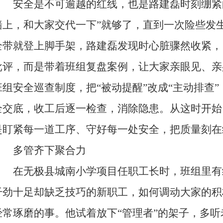
安全是不可逾越的红线，也是路建磊时刻绷紧的
墙上，和大家交代一下”就够了，直到一次险些发
全带就登上脚手架，路建磊发现时心脏骤然收紧，
批评，而是带着班组复盘案例，让大家亲眼见、亲
班组安全巡查制度，把“被动提醒”改成“主动排查
全交底，收工后逐一检查，消除隐患。从这时开始
是盯紧每一道工序、守好每一处安全，把质量刻在
多管齐下聚合力
在无极县城南小学项目任职工长时，班组里有
干劲十足却缺乏技巧的新职工，如何调动大家的积
经常琢磨的事。他试着放下“管理者”的架子，多