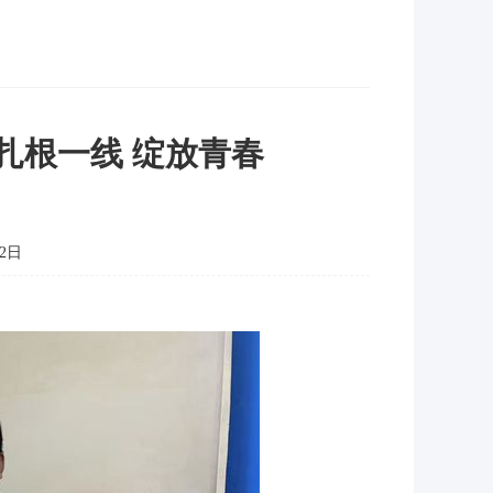
扎根一线 绽放青春
2日