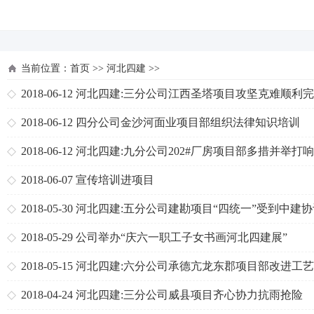
河北四建
当前位置：
首页
>>
河北四建
>>
2018-06-12
河北四建:三分公司江西圣塔项目攻坚克难顺利
节点任务
2018-06-12
四分公司金沙河面业项目部组织法律知识培训
2018-06-12
河北四建:九分公司202#厂房项目部多措并举打
天保卫战
2018-06-07
宣传培训进项目
2018-05-30
河北四建:五分公司建勘项目“四统一”受到中建
中心专家好评
2018-05-29
公司举办“庆六一职工子女书画河北四建展”
2018-05-15
河北四建:六分公司承德亢龙东郡项目部改进工
称赞
2018-04-24
河北四建:三分公司威县项目齐心协力抗雨抢险